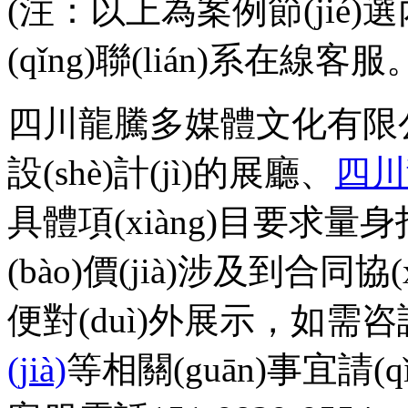
(注：以上為案例節(jié)選內
(qǐng)聯(lián)系在線客服
四川龍騰多媒體文化有限公司
設(shè)計(jì)的展廳、
四川
具體項(xiàng)目要求量身打造
(bào)價(jià)涉及到合同協(
便對(duì)外展示，如需咨
(jià)
等相關(guān)事宜請(q