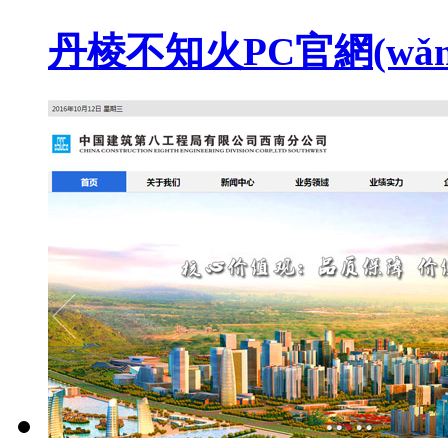
丹棱不知火PC官網(wǎng)設