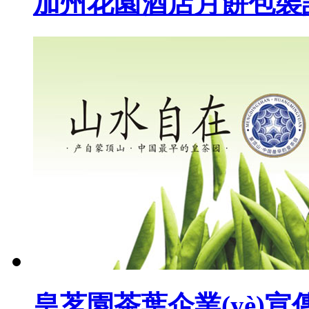
加州花園酒店月餅包裝設(sh
皇茗園茶葉企業(yè)宣傳畫冊