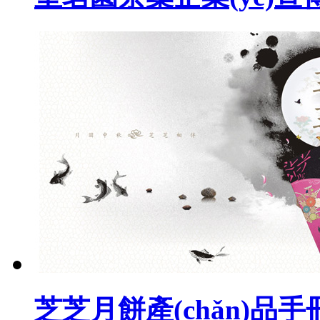
芝芝月餅產(chǎn)品手冊(c