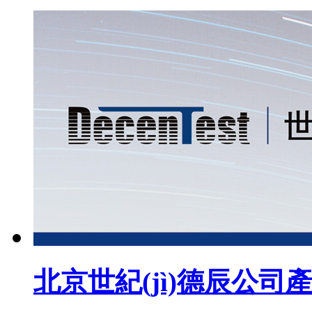
北京世紀(jì)德辰公司產(ch