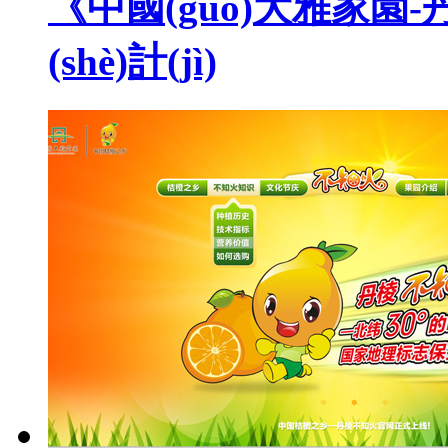
《中國(guó)大雅家園
(shè)計(jì)