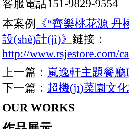
客服電話151-9829-9554
本案例
《“齊樂桃花源 丹棱鄉(
設(shè)計(jì)》
鏈接：
http://www.rsjestore.com/c
上一篇：
嵐逸軒主題餐廳LOG
下一篇：
超機(jī)菜園文化墻
OUR WORKS
作品展示