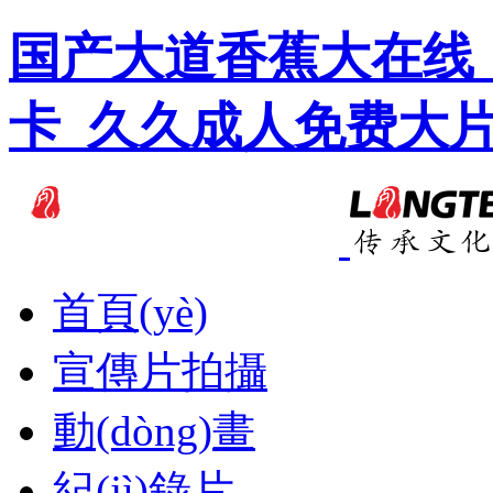
国产大道香蕉大在线
卡_久久成人免费大
首頁(yè)
宣傳片拍攝
動(dòng)畫
紀(jì)錄片