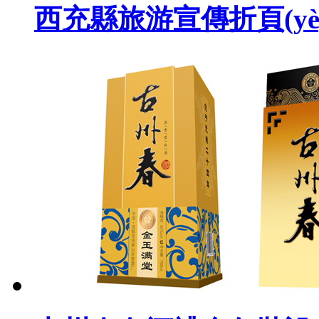
西充縣旅游宣傳折頁(yè)廣