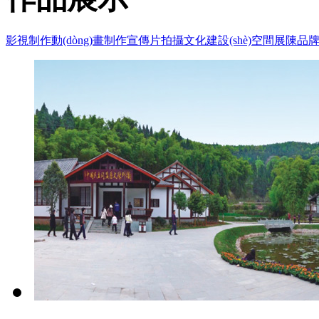
影視制作
動(dòng)畫制作
宣傳片拍攝
文化建設(shè)
空間展陳
品牌設