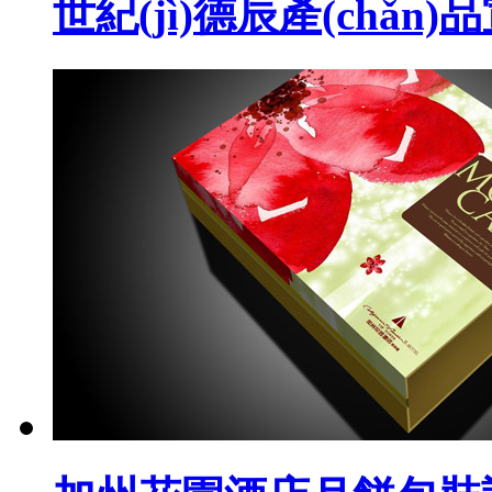
世紀(jì)德辰產(chǎn)品